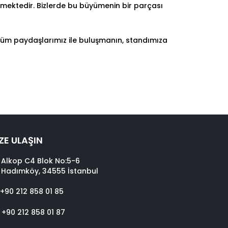
mektedir. Bizlerde bu büyümenin bir parçası
tüm paydaşlarımız ile buluşmanın, standımıza
ZE ULAŞIN
Alkop C4 Blok No:5-6
Hadımköy, 34555 İstanbul
+90 212 858 01 85
+90 212 858 01 87